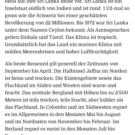
ideal auf Ihre Sri Lanka Reise vor. Sri Lanka ist ein
Inselstaat südlich von Indien und ist rund 1 1/2-mal so
gross wie die Schweiz bei einer geschätzten
Bevölkerung von 22 Millionen. Bis 1972 war Sri Lanka
unter dem Namen Ceylon bekannt. Als Amtssprachen
gelten Sinhala und Tamil. Das Klima ist tropisch.
Grundsätzlich hat das Land ein warmes Klima mit
milden Meeresbrisen und hoher Luftfeuchtigkeit.
Als beste Reisezeit gilt generell der Zeitraum von
September bis April. Die Halbinsel Jaffna im Norden
ist heiss und trocken. Die Küstengebiete sowie das
Flachland im Süden und Westen sind warm und
feucht. Das zentrale Bergland mit Höhen bis zu 2'500
Metern ist teils trocken, teils feucht, aber kühler als
das Flachland. In Colombo und im Südwesten regnet
es im Allgemeinen in den Monaten Mai bis August
und im Nordosten von November bis Februar. Im
Berland regnet es meist in den Monaten Juli bis