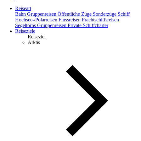
Reiseart
Bahn
Gruppenreisen
Öffentliche Züge
Sonderzüge
Schiff
Hochsee-/Polarreisen
Flussreisen
Frachtschiffsreisen
Segeltörns
Gruppenreisen
Private Schiffcharter
Reiseziele
Reiseziel
Arktis