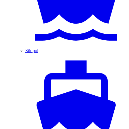
Südpol