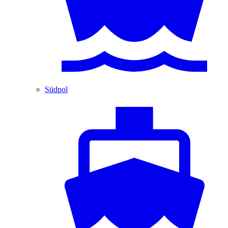
Südpol