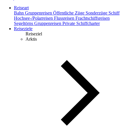
Reiseart
Bahn
Gruppenreisen
Öffentliche Züge
Sonderzüge
Schiff
Hochsee-/Polarreisen
Flussreisen
Frachtschiffsreisen
Segeltörns
Gruppenreisen
Private Schiffcharter
Reiseziele
Reiseziel
Arktis