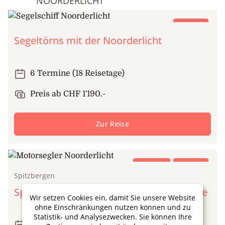
NOORDERLICHT
Segeltörn
Segeltörns mit der Noorderlicht
6 Termine (18 Reisetage)
Preis ab CHF 1'190.-
Zur Reise
Expedition
Segeltörn
Spitzbergen
Spitzbergen unter der Mitternachtssonne
Wir setzen Cookies ein, damit Sie unsere Website
ohne Einschränkungen nutzen können und zu
Statistik- und Analysezwecken. Sie können Ihre
3 Termine (9 Reisetage)