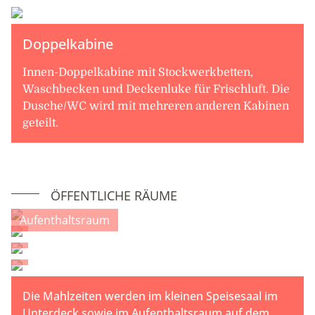
Doppelkabine
Innen-Doppelkabine mit Stockwerkbetten,
Waschbecken und Deckenluke für Frischluft. Die
Dusche/WC wird mit mehreren anderen Kabinen
geteilt.
ÖFFENTLICHE RÄUME
Aufenthaltsraum
Die Mahlzeiten werden im kleinen Speisesaal im
Unterdeck sowie im Aufenthaltsraum auf dem