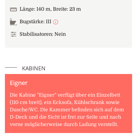
Länge: 140 m, Breite: 23 m
Bugstärke: III
Stabilisatoren: Nein
KABINEN
Eigner
Die Kabine "Eigner" verfügt über ein Einzelbett
(110 cm breit), ein Ecksofa, Kühlschrank sowie
Dusche/WC. Die Kammer befinden sich auf dem
D-Deck und die Sicht ist frei zur Seite und nach
vorne möglicherweise durch Ladung verstellt.