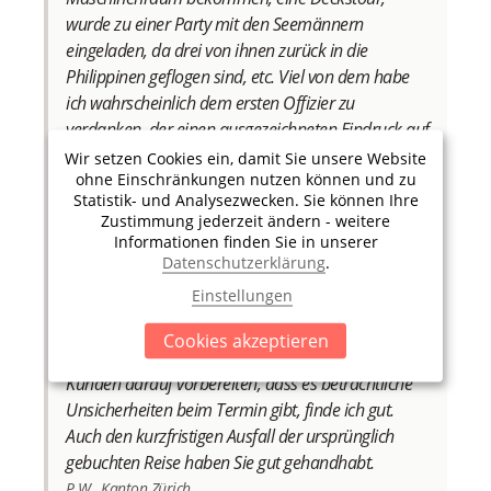
wurde zu einer Party mit den Seemännern
eingeladen, da drei von ihnen zurück in die
Philippinen geflogen sind, etc. Viel von dem habe
ich wahrscheinlich dem ersten Offizier zu
verdanken, der einen ausgezeichneten Eindruck auf
mich gemacht hat.
Wir setzen Cookies ein, damit Sie unsere Website
ohne Einschränkungen nutzen können und zu
Das Taxiunternehmen in Rotterdam war auch
Statistik- und Analysezwecken. Sie können Ihre
Zustimmung jederzeit ändern - weitere
super. Sehr unkompliziert, antworteten schnell,
Informationen finden Sie in unserer
waren pünktlich und die Fahrer waren sehr
Datenschutzerklärung
.
freundlich und hilfsbereit (haben zB bei den
Einstellungen
Immigrationsformalitäten geholfen). Mit Ihrer
Betreuung war ich auch sehr zufrieden. Ich glaube,
Cookies akzeptieren
da gibt es nichts zu verbessern - besonders, wie Sie
Kunden darauf vorbereiten, dass es beträchtliche
Unsicherheiten beim Termin gibt, finde ich gut.
Auch den kurzfristigen Ausfall der ursprünglich
gebuchten Reise haben Sie gut gehandhabt.
P.W., Kanton Zürich