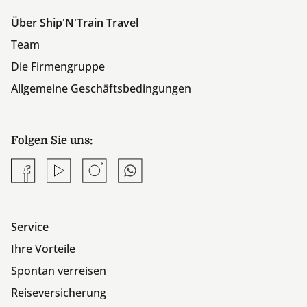
Neuengasse 30
CH-3001
Bern
Tel
+41 31 313 00 04
info@shipntrain.ch
www.shipntrain.ch
Öffnungszeiten
Montag – Freitag 09.00 Uhr bis 18.00 Uhr
(durchgehend per Telefon oder E-Mail)
Über Ship'N'Train Travel
Team
Die Firmengruppe
Allgemeine Geschäftsbedingungen