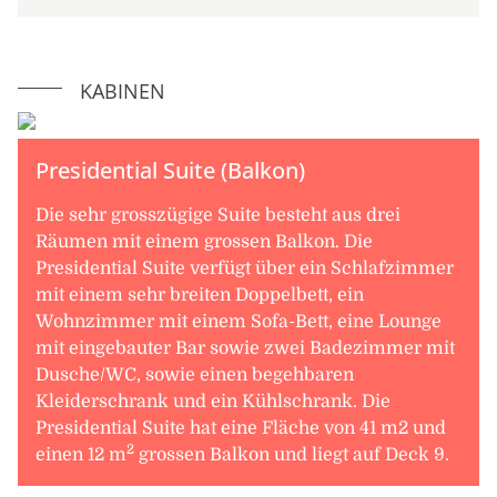
KABINEN
Presidential Suite (Balkon)
Die sehr grosszügige Suite besteht aus drei
Räumen mit einem grossen Balkon. Die
Presidential Suite verfügt über ein Schlafzimmer
mit einem sehr breiten Doppelbett, ein
Wohnzimmer mit einem Sofa-Bett, eine Lounge
mit eingebauter Bar sowie zwei Badezimmer mit
Dusche/WC, sowie einen begehbaren
Kleiderschrank und ein Kühlschrank. Die
Presidential Suite hat eine Fläche von 41 m2 und
2
einen 12 m
grossen Balkon und liegt auf Deck 9.