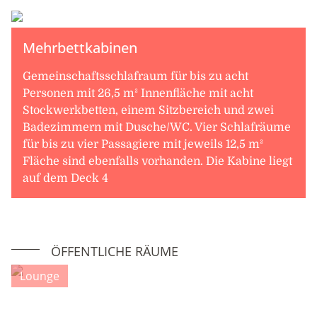
Mehrbettkabinen
Gemeinschaftsschlafraum für bis zu acht
Personen mit 26,5 m² Innenfläche mit acht
Stockwerkbetten, einem Sitzbereich und zwei
Badezimmern mit Dusche/WC. Vier Schlafräume
für bis zu vier Passagiere mit jeweils 12,5 m²
Fläche sind ebenfalls vorhanden. Die Kabine liegt
auf dem Deck 4
ÖFFENTLICHE RÄUME
Lounge