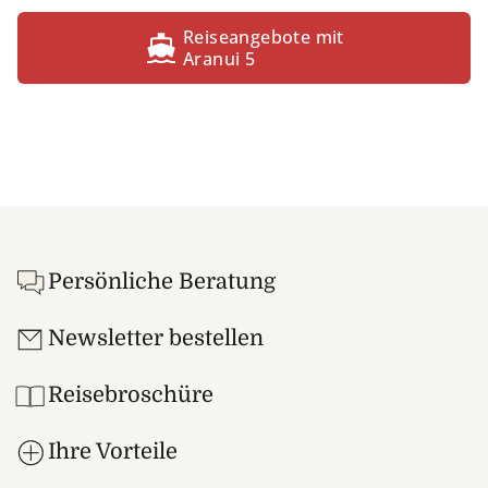
mit dem Gewinn die höhere Ausbildung i
Kinder auf den Nachbarinseln. Wir fanden
eine zusätzlich tolle Idee, wie man sich au
Reisen nützlich machen kann. Alles in all
eine wirklich einmalige Einsicht in diese
Inselgruppe.
J.L., Kt. Zug
Reiseangebote mit
Aranui 5