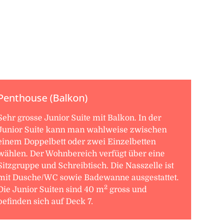
Penthouse (Balkon)
Sehr grosse Junior Suite mit Balkon. In der
Junior Suite kann man wahlweise zwischen
einem Doppelbett oder zwei Einzelbetten
wählen. Der Wohnbereich verfügt über eine
Sitzgruppe und Schreibtisch. Die Nasszelle ist
mit Dusche/WC sowie Badewanne ausgestattet.
2
Die Junior Suiten sind 40 m
gross und
befinden sich auf Deck 7.