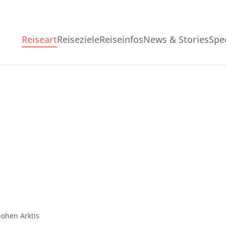
Reiseart
Reiseziele
Reiseinfos
News & Stories
Spe
hohen Arktis