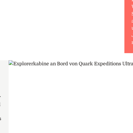
r
d
s