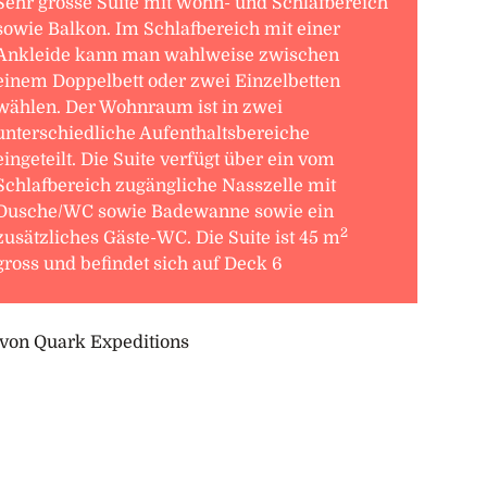
Sehr grosse Suite mit Wohn- und Schlafbereich
sowie Balkon. Im Schlafbereich mit einer
Ankleide kann man wahlweise zwischen
einem Doppelbett oder zwei Einzelbetten
wählen. Der Wohnraum ist in zwei
unterschiedliche Aufenthaltsbereiche
eingeteilt. Die Suite verfügt über ein vom
Schlafbereich zugängliche Nasszelle mit
Dusche/WC sowie Badewanne sowie ein
2
zusätzliches Gäste-WC. Die Suite ist 45 m
gross und befindet sich auf Deck 6