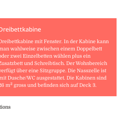
Dreibettkabine
Dreibettkabine mit Fenster. In der Kabine kann
man wahlweise zwischen einem Doppelbett
oder zwei Einzelbetten wählen plus ein
Zusatzbett und Schreibtisch. Der Wohnbereich
verfügt über eine Sitzgruppe. Die Nasszelle ist
mit Dusche/WC ausgestattet. Die Kabinen sind
2
26 m
gross und befinden sich auf Deck 3.