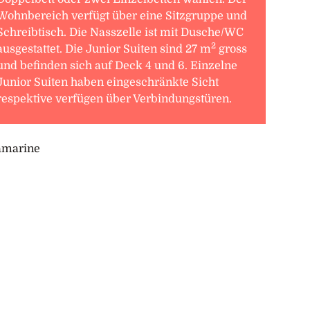
Wohnbereich verfügt über eine Sitzgruppe und
Schreibtisch. Die Nasszelle ist mit Dusche/WC
2
ausgestattet. Die Junior Suiten sind 27 m
gross
und befinden sich auf Deck 4 und 6. Einzelne
Junior Suiten haben eingeschränkte Sicht
respektive verfügen über Verbindungstüren.