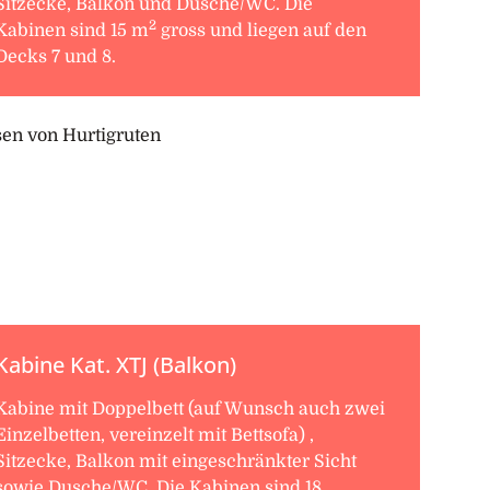
Sitzecke, Balkon und Dusche/WC. Die
2
Kabinen sind 15 m
gross und liegen auf den
Decks 7 und 8.
Kabine Kat. XTJ (Balkon)
Kabine mit Doppelbett (auf Wunsch auch zwei
Einzelbetten, vereinzelt mit Bettsofa) ,
Sitzecke, Balkon mit eingeschränkter Sicht
sowie Dusche/WC. Die Kabinen sind 18