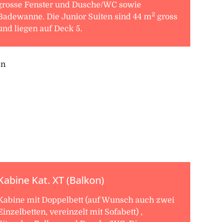
grosse Fenster und Dusche/WC sowie
2
Badewanne. Die Junior Suiten sind 44 m
gross
und liegen auf Deck 5.
Kabine Kat. XT (Balkon)
Kabine mit Doppelbett (auf Wunsch auch zwei
Einzelbetten, vereinzelt mit Sofabett) ,