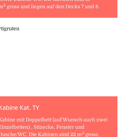
2
m
gross und liegen auf den Decks 7 und 8.
Kabine Kat. TY
Kabine mit Doppelbett (auf Wunsch auch zwei
Einzelbetten) , Sitzecke, Fenster und
2
Dusche/WC. Die Kabinen sind 22 m
gross,