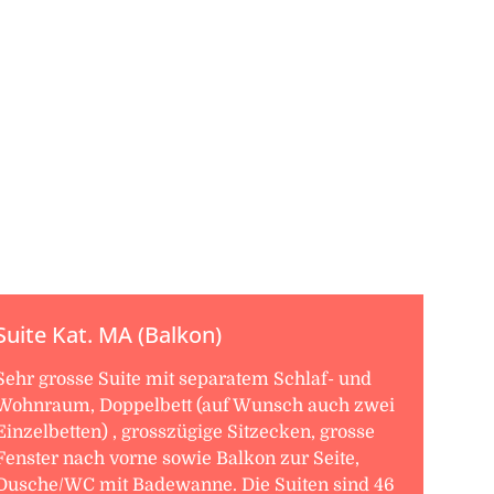
Suite Kat. MA (Balkon)
Sehr grosse Suite mit separatem Schlaf- und
Wohnraum, Doppelbett (auf Wunsch auch zwei
Einzelbetten) , grosszügige Sitzecken, grosse
Fenster nach vorne sowie Balkon zur Seite,
Dusche/WC mit Badewanne. Die Suiten sind 46