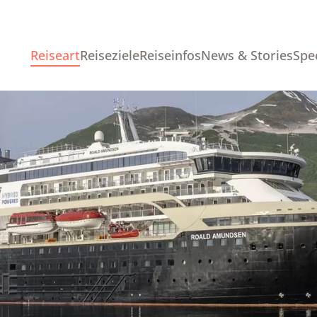
Reiseart
Reiseziele
Reiseinfos
News & Stories
Spe