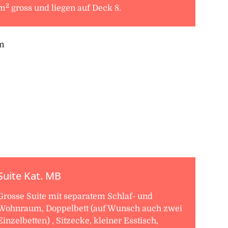
2
m
gross und liegen auf Deck 8.
Suite Kat. MB
Grosse Suite mit separatem Schlaf- und
Wohnraum, Doppelbett (auf Wunsch auch zwei
Einzelbetten) , Sitzecke, kleiner Esstisch,