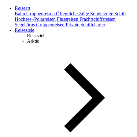
Reiseart
Bahn
Gruppenreisen
Öffentliche Züge
Sonderzüge
Schiff
Hochsee-/Polarreisen
Flussreisen
Frachtschiffsreisen
Segeltörns
Gruppenreisen
Private Schiffcharter
Reiseziele
Reiseziel
Arktis