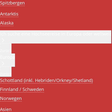
Spitzbergen
Antarktis
Alaska
Ich suche eine Hochseereise in Europa oder weltweit
Zurück
Europa
Zurück
Schottland (inkl. Hebriden/Orkney/Shetland)
Finnland / Schweden
Norwegen
Asien