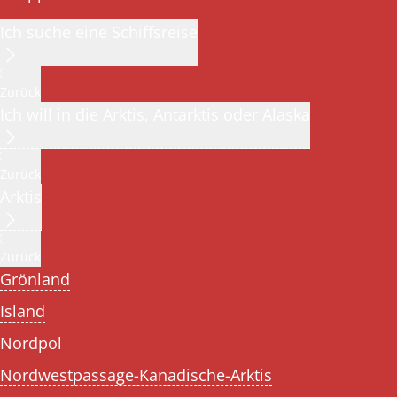
Ich suche eine Schiffsreise
Zurück
Ich will in die Arktis, Antarktis oder Alaska
Zurück
Arktis
Zurück
Grönland
Island
Nordpol
Nordwestpassage-Kanadische-Arktis