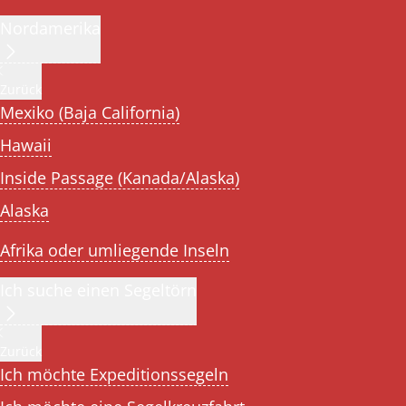
Nordamerika
Zurück
Mexiko (Baja California)
Hawaii
Inside Passage (Kanada/Alaska)
Alaska
Afrika oder umliegende Inseln
Ich suche einen Segeltörn
Zurück
Ich möchte Expeditionssegeln