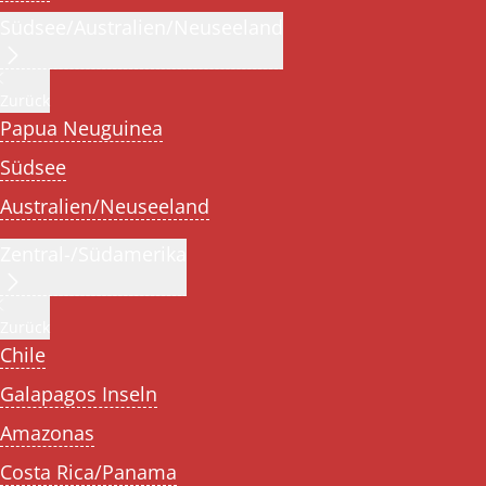
Südsee/Australien/Neuseeland
Zurück
Papua Neuguinea
Südsee
Australien/Neuseeland
Zentral-/Südamerika
Zurück
Chile
Galapagos Inseln
Amazonas
Costa Rica/Panama